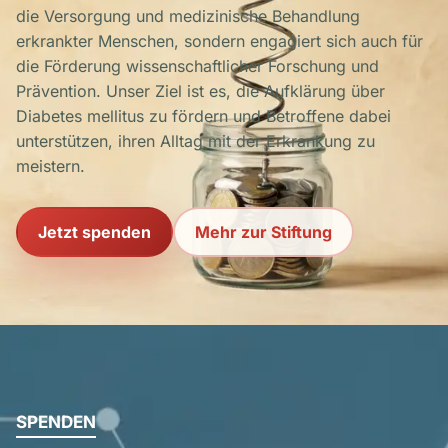
die Versorgung und medizinische Behandlung
erkrankter Menschen, sondern engagiert sich auch für
die Förderung wissenschaftlicher Forschung und
Prävention. Unser Ziel ist es, die Aufklärung über
Diabetes mellitus zu fördern und Betroffene dabei
unterstützen, ihren Alltag mit der Erkrankung zu
meistern.
Jetzt spenden
Mehr zur Stiftung
SPENDEN