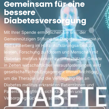
Gemeinsam für eine
bessere
Diabetesversorgung
Mit Ihrer Spende ermöglichen Sie uns, der
Gemeinnützigen Stiftung für Diabetes-Therapie in
Bad Lauterberg im Harz, Aufklärungsarbeit zu
leisten, Forschung zu fördern und Menschen mit
Diabetes mellitus konkret zu unterstützen. Gerade
in Zeiten wirtschaftlicher Herausforderungen wird
gesellschaftliches Engagement immer wichtiger,
um die Therapie und die Versorgung von an
Diabetes mellitus erkrankten Patientinnen und
Patienten langfristig sicherzustellen und
Versorgungslücken zu schließen.