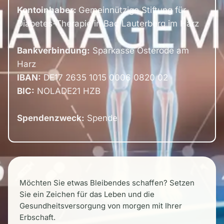
Kontoinhaber:
Gemeinnützige Stiftung für
Diabetes-Therapie in Bad Lauterberg im Harz
Bankverbindung:
Sparkasse Osterode am
Harz
IBAN:
DE17 2635 1015 0006 0820 02
BIC:
NOLADE21 HZB
Spendenzweck:
Spende
Möchten Sie etwas Bleibendes schaffen? Setzen
Sie ein Zeichen für das Leben und die
Gesundheitsversorgung von morgen mit Ihrer
Erbschaft.